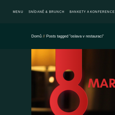
Skip
to
the
MENU
SNÍDANĚ & BRUNCH
BANKETY A KONFERENCE
content
Domů
Posts tagged "oslava v restauraci"