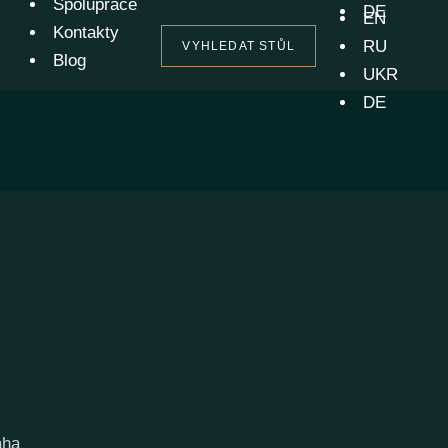
Spolupráce
DE
EN
Kontakty
RU
VYHLEDAT STŮL
Blog
UKR
DE
aha