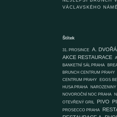
NEJLEPŠÍ BRUNCH V
VÁCLAVSKÉHO NÁMĚ
Štítek
A. DVOŘ
31. PROSINCE
AKCE RESTAURACE
BANKETNÍ SÁL PRAHA
BRE
BRUNCH CENTRUM PRAHY
CENTRUM PRAHY
EGGS BE
HUSA PRAHA
NAROZENINY 
NOVOROČNÍ NOC PRAHA
N
PIVO
P
OTEVŘENÝ GRIL
REST
PROSECCO PRAHA