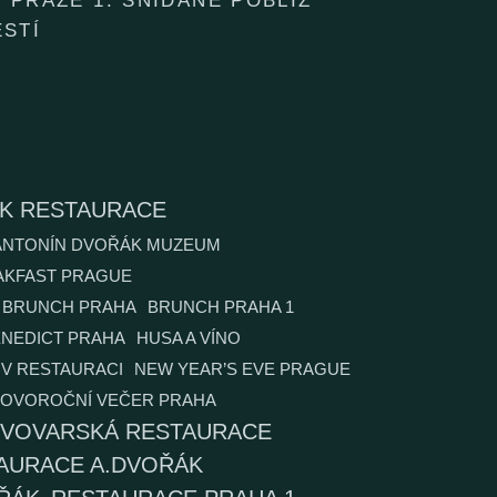
 PRAZE 1: SNÍDANĚ POBLÍŽ
STÍ
ÁK RESTAURACE
ANTONÍN DVOŘÁK MUZEUM
AKFAST PRAGUE
BRUNCH PRAHA
BRUNCH PRAHA 1
NEDICT PRAHA
HUSA A VÍNO
V RESTAURACI
NEW YEAR’S EVE PRAGUE
OVOROČNÍ VEČER PRAHA
IVOVARSKÁ RESTAURACE
AURACE A.DVOŘÁK