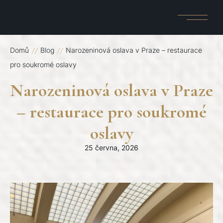
Skip
to
the
content
Domů
Blog
Narozeninová oslava v Praze – restaurace
pro soukromé oslavy
Narozeninová oslava v Praze
– restaurace pro soukromé
oslavy
25 června, 2026