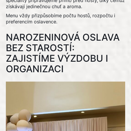
speciality připravujeme přímo před hosty, díky čemuž
získávají jedinečnou chuť a aroma.
Menu
vždy přizpůsobíme počtu hostů, rozpočtu i
preferencím oslavence.
NAROZENINOVÁ OSLAVA
BEZ STAROSTÍ:
ZAJISTÍME VÝZDOBU I
ORGANIZACI