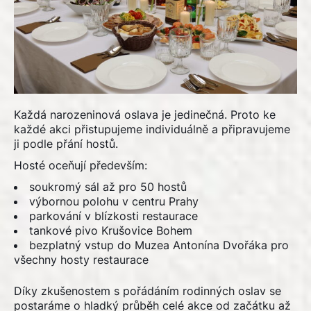
Každá narozeninová oslava je jedinečná. Proto ke
každé akci přistupujeme individuálně a připravujeme
ji podle přání hostů.
Hosté oceňují především:
soukromý sál až pro 50 hostů
výbornou polohu v centru Prahy
parkování v blízkosti restaurace
tankové pivo Krušovice Bohem
bezplatný vstup do
Muzea Antonína Dvořáka
pro
všechny hosty restaurace
Díky zkušenostem s pořádáním rodinných oslav se
postaráme o hladký průběh celé akce od začátku až