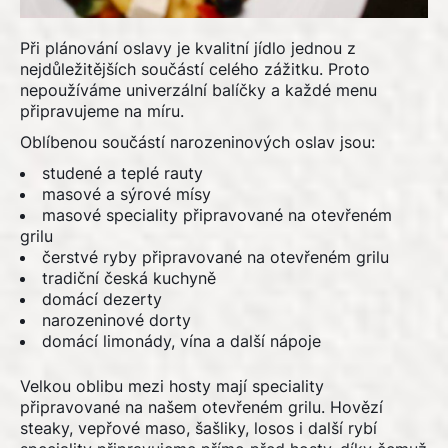
Při plánování oslavy je kvalitní jídlo jednou z
nejdůležitějších součástí celého zážitku. Proto
nepoužíváme univerzální balíčky a každé menu
připravujeme na míru.
Oblíbenou součástí narozeninových oslav jsou:
studené a teplé rauty
masové a sýrové mísy
masové speciality připravované na otevřeném
grilu
čerstvé ryby připravované na otevřeném grilu
tradiční česká kuchyně
domácí dezerty
narozeninové dorty
domácí limonády, vína a další nápoje
Velkou oblibu mezi hosty mají speciality
připravované na našem otevřeném grilu. Hovězí
steaky, vepřové maso, šašliky, losos i další rybí