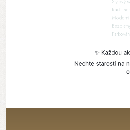
Stylový s
Raut i se
Moderní 
Bezplatn
Parkování
✨ Každou akc
Nechte starosti na 
o