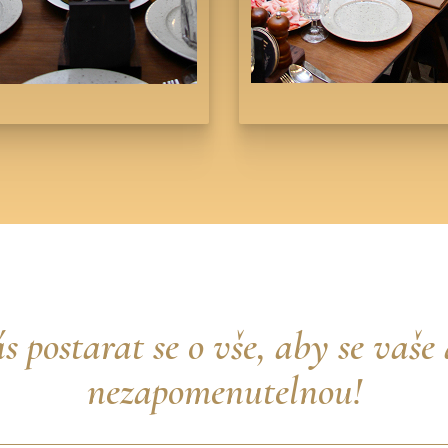
s postarat se o vše, aby se vaše 
nezapomenutelnou!