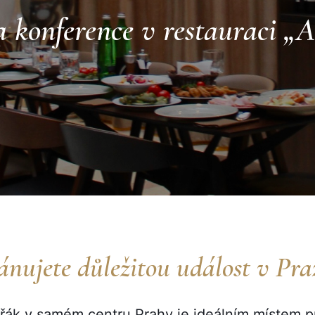
 konference v restauraci „
ánujete důležitou událost v Pra
řák v samém centru Prahy je ideálním místem pr