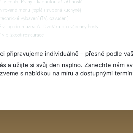
ál v centru Prahy s kapacitou až 50 hostů
rvírované menu (teplá i studená kuchyně)
technické vybavení (TV, ozvučení)
ý vstup do muzea A. Dvořáka pro všechny hosty
 v blízkosti restaurace
i připravujeme individuálně – přesně podle vaš
nás a užijte si svůj den naplno. Zanechte nám s
zveme s nabídkou na míru a dostupnými termín