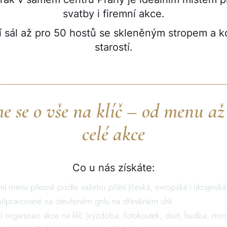
svatby i firemní akce.
 sál až pro 50 hostů se skleněným stropem a k
starostí.
 se o vše na klíč – od menu až
celé akce
Co u nás získáte:
ální menu přesně podle vašeho přání (česká, evropská i ukrajinská
řipravované na otevřeném grilu na dřevěném uhlí
í organizaci akce na klíč (výzdoba, fotokoutek, dort, hudba, mod