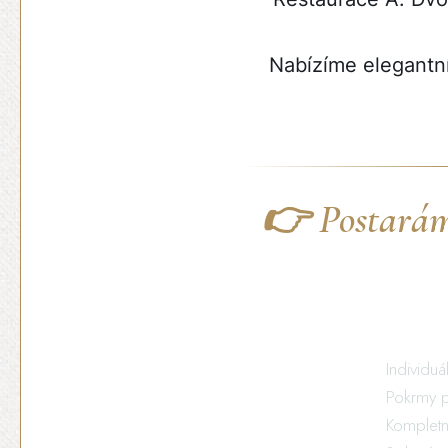
Nabízíme elegantní
👉 Postaráme
Individu
Pokrmy p
Kompletn