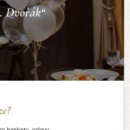
A. Dvořák“
ze?
o bankety, oslavy,