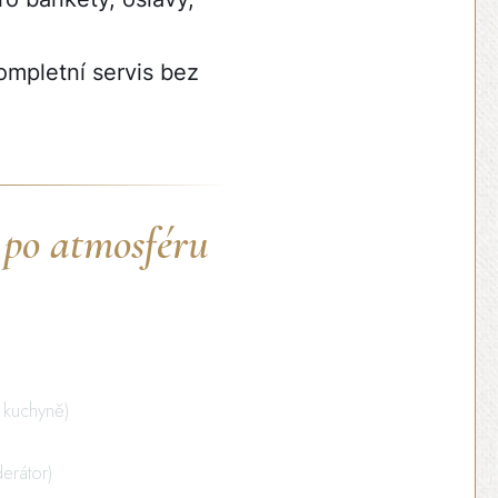
ompletní servis bez
 po atmosféru
 kuchyně)
erátor)