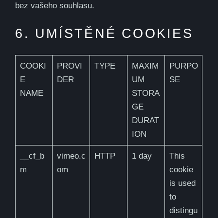
bez vašeho souhlasu.
6. UMÍSTĚNÉ COOKIES
COOKI
PROVI
TYPE
MAXIM
PURPO
E
DER
UM
SE
NAME
STORA
GE
DURAT
ION
__cf_b
vimeo.c
HTTP
1 day
This
m
om
cookie
is used
to
distingu