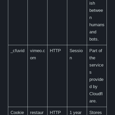
ish
betwee
n
humans
and
bots.
_cfuvid
vimeo.c
HTTP
Sessio
Part of
om
n
the
service
s
provide
d by
Cloudfl
are.
Cookie
restaur
HTTP
1 year
Stores