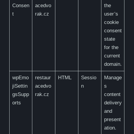
Consen
acedvo
the
t
rak.cz
user’s
cookie
consent
state
for the
current
domain.
wpEmo
restaur
HTML
Sessio
Manage
jiSettin
acedvo
n
s
gsSupp
rak.cz
content
orts
delivery
and
present
ation.