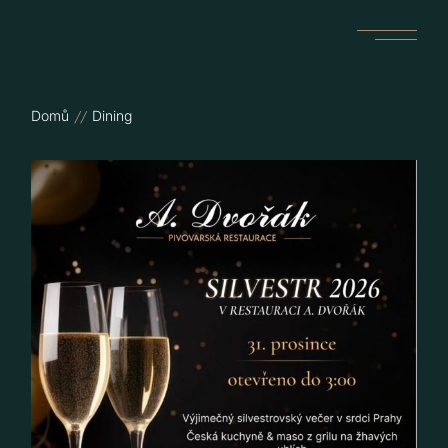
Skip
to
the
content
Domů
Dining