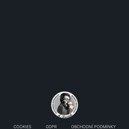
Opletalova 916/11 Praha 1 –
Nové Město 110 00
OTEVÍRACÍ DOBA
Pondělí - Čtvrtek 9:30-23:00
Pátek Sobota 9:30-00:00
Neděle 9:30-23:00
COOKIES
GDPR
OBCHODNÍ PODMÍNKY