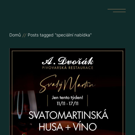
Skip
to
the
content
Domů
Posts tagged "speciální nabídka"