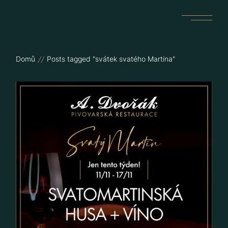
Skip
to
the
content
Domů
Posts tagged "svátek svatého Martina"