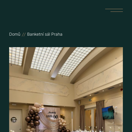
Skip
to
the
content
Domů
Banketní sál Praha