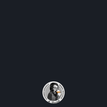
Opletalova 916/11 Praha 1 –
Nové Město 110 00
OTEVÍRACÍ DOBA
Pondělí - Čtvrtek 9:30-23:00
Pátek Sobota 9:30-00:00
Neděle 9:30-23:00