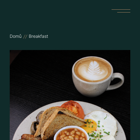
Skip
to
the
content
Domů
Breakfast