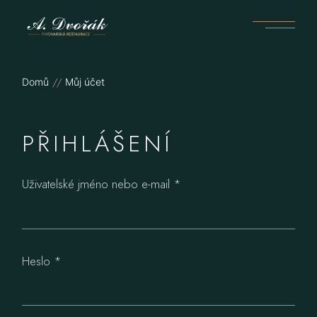
Skip
to
the
content
Domů
Můj účet
PŘIHLÁŠENÍ
Povinné
Uživatelské jméno nebo e-mail
*
Povinné
Heslo
*